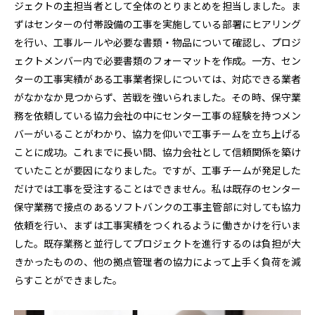
ジェクトの主担当者として全体のとりまとめを担当しました。ま
ずはセンターの付帯設備の工事を実施している部署にヒアリング
を行い、工事ルールや必要な書類・物品について確認し、プロジ
ェクトメンバー内で必要書類のフォーマットを作成。一方、セン
ターの工事実績がある工事業者探しについては、対応できる業者
がなかなか見つからず、苦戦を強いられました。その時、保守業
務を依頼している協力会社の中にセンター工事の経験を持つメン
バーがいることがわかり、協力を仰いで工事チームを立ち上げる
ことに成功。これまでに長い間、協力会社として信頼関係を築け
ていたことが要因になりました。ですが、工事チームが発足した
だけでは工事を受注することはできません。私は既存のセンター
保守業務で接点のあるソフトバンクの工事主管部に対しても協力
依頼を行い、まずは工事実績をつくれるように働きかけを行いま
した。既存業務と並行してプロジェクトを進行するのは負担が大
きかったものの、他の拠点管理者の協力によって上手く負荷を減
らすことができました。