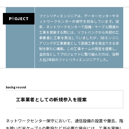
ファシリティエンジニアは、データーセンターやネ
P
R
OJECT
ットワークセンターの保守を担当しています。従
来、ネットワークセンターで設備・ケーブル関連の
工事を実施する際には、ソフトバンクから外部の工
事業者に工事を発注していましたが、SBエンジニ
アリングが工事業者として直接工事を受注できる体
制を新たに構築。この工事チームの発足を提案し、
主担当としてプロジェクトに取り組んだのは、当時
入社2年目のファシリティエンジニアでした。
background
工事業者としての新規参入を提案
ネットワークセンター保守において、通信設備の設置や撤去、階
を跨いだ光ケーブルの敷設などが必要な場合には、工事を実施し